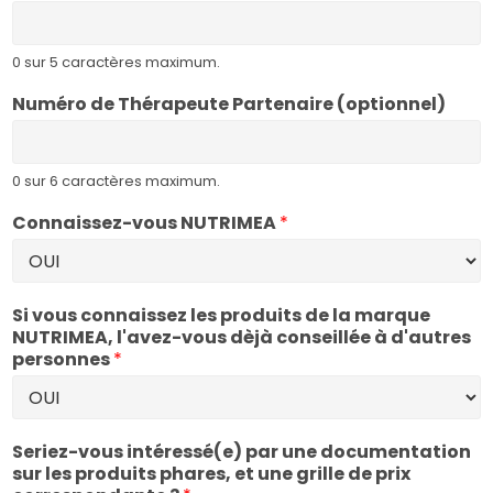
i
n
t
0 sur 5 caractères maximum.
é
Numéro de Thérapeute Partenaire (optionnel)
r
e
s
s
0 sur 6 caractères maximum.
é
(
Connaissez-vous NUTRIMEA
*
e
)
e
t
Si vous connaissez les produits de la marque
NUTRIMEA, l'avez-vous dèjà conseillée à d'autres
personnes
*
Seriez-vous intéressé(e) par une documentation
sur les produits phares, et une grille de prix