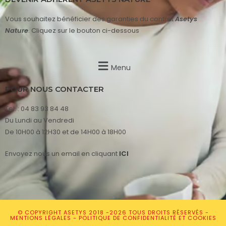
Vous souhaitez bénéficier des garanties du contrat
Asetys
Nature
. Cliquez sur le bouton ci-dessous
Menu
POUR NOUS CONTACTER
Tel. : 04 83 93 84 48
Du Lundi au Vendredi
De 10H00 à 12H30 et de 14H00 à 18H00
Envoyez nous un email en cliquant
ICI
© COPYRIGHT ASETYS 2018 -2026 TOUS DROITS RÉSERVÉS -
MENTIONS LÉGALES
-
POLITIQUE DE CONFIDENTIALITÉ ET COOKIES