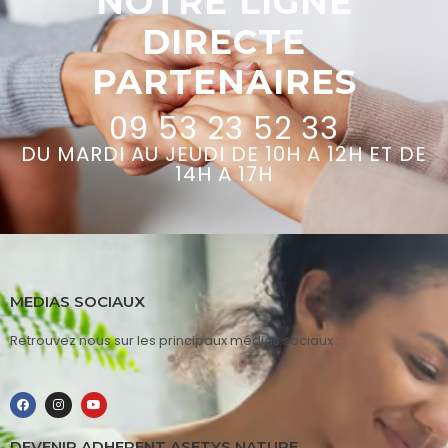
NOTRE LIGNE
DIRECTE
PARTENAIRES
09 53 23 52 33
DU MARDI AU JEUDI DE 10H A 12H ET DE
14H A 17H
MEDIAS SOCIAUX
Retrouvez nous sur les principaux médias sociaux :
DEVENIR ADHERENT ASETYS NATURE