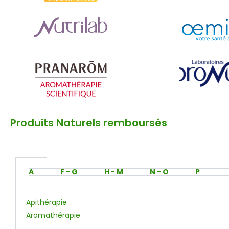
Produits Naturels remboursés
A
F - G
H - M
N - O
P
Apithérapie
Aromathérapie