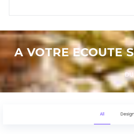
A VOTRE ECOUTE S
DU
All
Desig