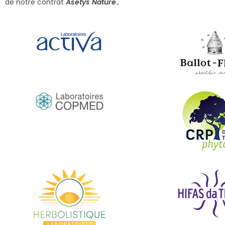
de notre contrat
Asetys Nature
.,