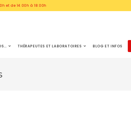
0h et de 14:00h à 18:00h
OS…
THÉRAPEUTES ET LABORATOIRES
BLOG ET INFOS
s